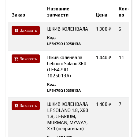
Название
Кол-
Заказ
запчасти
Цена
во
ШКИВ КОЛЕНВАЛА
1 300 ₽
6
Заказать
Код:
LFB479Q1025013A
Шкив коленвала
1 440 ₽
11
Заказать
Cebrium Solano X60
(LFB479Q-
1025013A)
Код:
LFB479Q1025013A
ШКИВ КОЛЕНВАЛА
1 460 ₽
7
Заказать
LF SOLANO 1.8, Х60
1.8, CEBRIUM,
MURMAN, MYWAY,
X70 (неоригинал)