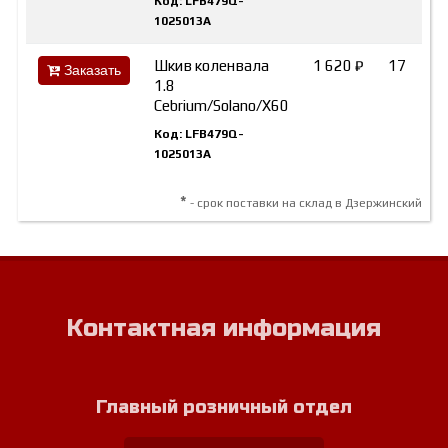
Код: LFB479Q-
1025013A
Шкив коленвала
1 620 ₽
17
Заказать
1.8
Cebrium/Solano/X60
Код: LFB479Q-
1025013A
*
- срок поставки на склад в Дзержинский
Контактная информация
Главный розничный отдел