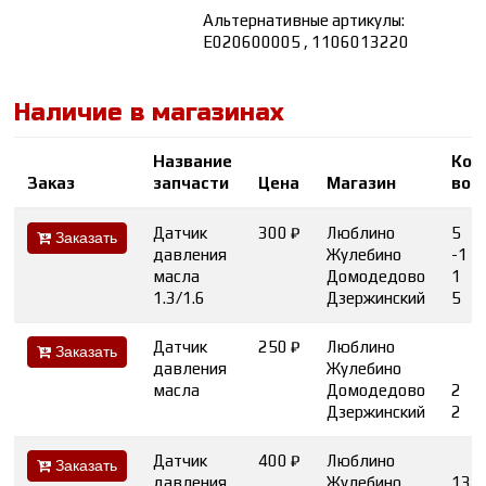
Альтернативные артикулы:
E020600005 , 1106013220
Наличие в магазинах
Название
Кол
Заказ
запчасти
Цена
Магазин
во
Датчик
300 ₽
Люблино
5
Заказать
давления
Жулебино
-1
масла
Домодедово
1
1.3/1.6
Дзержинский
5
Датчик
250 ₽
Люблино
Заказать
давления
Жулебино
масла
Домодедово
2
Дзержинский
2
Датчик
400 ₽
Люблино
Заказать
давления
Жулебино
13