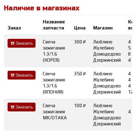
Наличие в магазинах
Название
Ко
Заказ
запчасти
Цена
Магазин
во
Свеча
300 ₽
Люблино
4
Заказать
зажигания
Жулебино
5
1.3/1.6
Домодедово
8
(КОРЕЯ)
Дзержинский
4
Свеча
350 ₽
Люблино
4
Заказать
зажигания
Жулебино
4
1.3/1.6
Домодедово
4
(ЯПОНИЯ)
Дзержинский
12
Свеча
100 ₽
Люблино
Заказать
зажигания
Жулебино
4
MK/OTAKA
Домодедово
Дзержинский