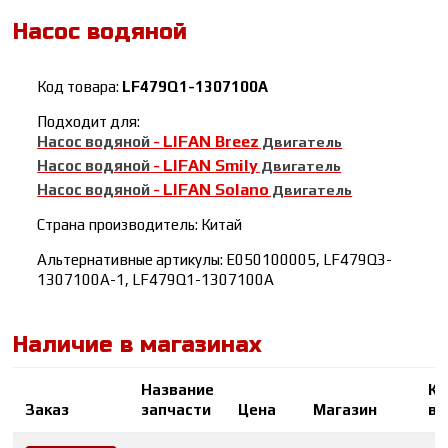
Насос водяной
Код товара:
LF479Q1-1307100A
Подходит для:
LIFAN Breez
Насос водяной
-
Двигатель
LIFAN Smily
Насос водяной
-
Двигатель
LIFAN Solano
Насос водяной
-
Двигатель
Страна производитель: Китай
Альтернативные артикулы: E050100005, LF479Q3-
1307100A-1, LF479Q1-1307100A
Наличие в магазинах
Название
Ко
Заказ
запчасти
Цена
Магазин
во