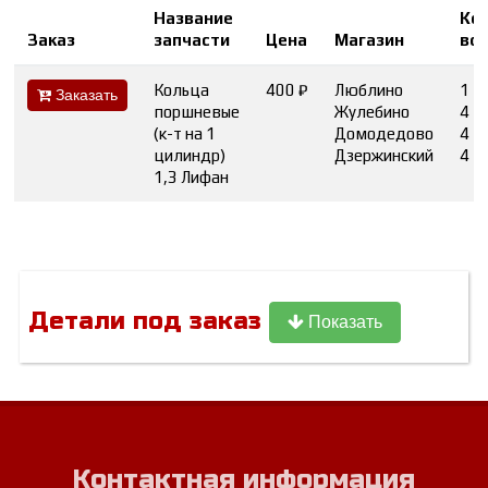
Название
Ко
Заказ
запчасти
Цена
Магазин
во
Кольца
400 ₽
Люблино
1
Заказать
поршневые
Жулебино
4
(к-т на 1
Домодедово
4
цилиндр)
Дзержинский
4
1,3 Лифан
Детали под заказ
Показать
Контактная информация