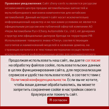
Правовое уведомление:
Сайт chery-centr.ru является ресурсом
независимого центра продаж автомобильных запчастей и
мультибрендового магазина компонентов для китайских
автомобилей. Данный интернет-сайт носит исключительно
информационный характер и ни при каких условиях не является
официальным ресурсом или публичной офертой компании АО
«Чери Автомобили Рус» (Chery Automobile Co., Ltd.), её дочерних
структур или официальных дилеров бренда на территории РФ.
Использование товарного знака «Chery», соответствующих
логотипов и наименований моделей в названии домена, на
страницах каталога и в текстовых материалах осуществляется
исключительно в информационных целях для некоммерческого
обозначения профиля деятельности магазина, а также для
Продолжая использовать наш сайт, вы даете
согласие
точной идентификации совместимости предлагаемых деталей,
на обработку файлов cookie, пользовательских данных
узлов и сопутствующих аксессуаров с конкретными
в целях функционирования сайта, для персонализации
транспортными средствами потребителей.
сервисов и удобства пользователей, в соответствии с
Политикой конфиденциальности
. Если вы не хотите,
Пользовательское соглашение о конфиденциальности
чтобы ваши данные обрабатывались, вы можете
запретить сохранение cookie в настройках своего
браузера или покинуть сайт.
Я согласен