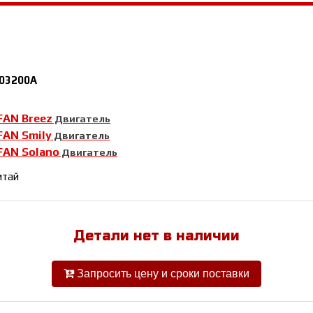
03200A
FAN Breez
Двигатель
FAN Smily
Двигатель
FAN Solano
Двигатель
итай
Детали нет в наличии
Запросить цену и сроки поставки