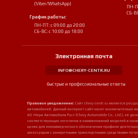
(Viber/WhatsApp)
ПН-ПТ
СБ-ВС
График работы:
ПН-ПТ: с 09:00 до 20:00
СБ-ВС: с 10:00 до 18:00
Электронная почта
INFO@CHERY-CENTR.RU
быстрые и профессиональные ответы
Правовое уведомление:
Сайт chery-centr.ru является рес
автомобилей. Данный интернет-сайт носит исключительно и
АО «Чери Автомобили Рус» (Chery Automobile Co., Ltd.), её д
соответствующих логотипов и наименований моделей в назв
целях для некоммерческого обозначения профиля деятельно
аксессуаров с конкретными транспортными средствами потр