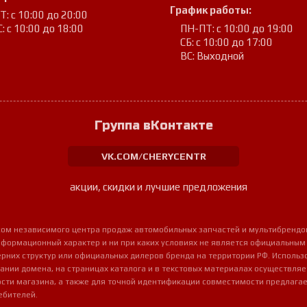
График работы:
: с 10:00 до 20:00
: с 10:00 до 18:00
ПН-ПТ: с 10:00 до 19:00
СБ: с 10:00 до 17:00
ВС: Выходной
Группа вКонтакте
VK.COM/CHERYCENTR
акции, скидки и лучшие предложения
урсом независимого центра продаж автомобильных запчастей и мультибрендо
нформационный характер и ни при каких условиях не является официальным
очерних структур или официальных дилеров бренда на территории РФ. Использ
ании домена, на страницах каталога и в текстовых материалах осуществля
сти магазина, а также для точной идентификации совместимости предлагае
ебителей.