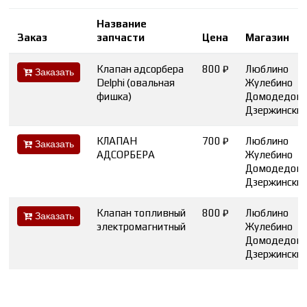
Название
Заказ
запчасти
Цена
Магазин
Клапан адсорбера
800 ₽
Люблино
Заказать
Delphi (овальная
Жулебино
фишка)
Домодедов
Дзержински
КЛАПАН
700 ₽
Люблино
Заказать
АДСОРБЕРА
Жулебино
Домодедов
Дзержински
Клапан топливный
800 ₽
Люблино
Заказать
электромагнитный
Жулебино
Домодедов
Дзержински