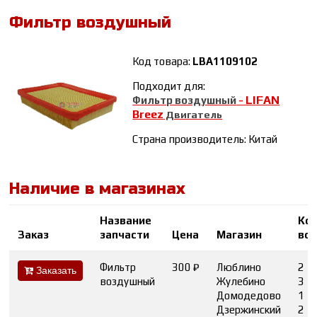
Фильтр воздушный
Код товара:
LBA1109102
Подходит для:
LIFAN
Фильтр воздушный
-
Breez
Двигатель
Страна производитель: Китай
Наличие в магазинах
Название
Ко
Заказ
запчасти
Цена
Магазин
во
Фильтр
300 ₽
Люблино
2
Заказать
воздушный
Жулебино
3
Домодедово
1
Дзержинский
2