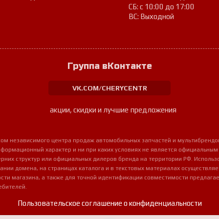
СБ: с 10:00 до 17:00
ВС: Выходной
Группа вКонтакте
VK.COM/CHERYCENTR
акции, скидки и лучшие предложения
урсом независимого центра продаж автомобильных запчастей и мультибрендо
нформационный характер и ни при каких условиях не является официальным
очерних структур или официальных дилеров бренда на территории РФ. Использ
ании домена, на страницах каталога и в текстовых материалах осуществля
сти магазина, а также для точной идентификации совместимости предлагае
ебителей.
Пользовательское соглашение о конфиденциальности