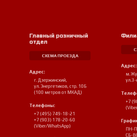
Главный розничный
Фили
отдел
С
СХЕМА ПРОЕЗДА
Адрес:
Адрес:
м. Ж
г. Дзержинский
,
ул.3-
ул. Энергетиков, стр. 10Б
(100 метров от МКАД)
Телеф
+7 (
Телефоны:
(Vib
+7 (495) 749-18-21
+7 (903) 178-20-60
График
(Viber/WhatsApp)
ПН-ПТ
СБ-ВС