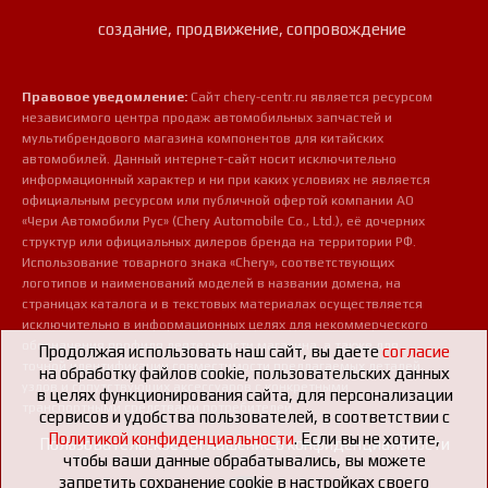
создание, продвижение, сопровождение
Правовое уведомление:
Сайт chery-centr.ru является ресурсом
независимого центра продаж автомобильных запчастей и
мультибрендового магазина компонентов для китайских
автомобилей. Данный интернет-сайт носит исключительно
информационный характер и ни при каких условиях не является
официальным ресурсом или публичной офертой компании АО
«Чери Автомобили Рус» (Chery Automobile Co., Ltd.), её дочерних
структур или официальных дилеров бренда на территории РФ.
Использование товарного знака «Chery», соответствующих
логотипов и наименований моделей в названии домена, на
страницах каталога и в текстовых материалах осуществляется
исключительно в информационных целях для некоммерческого
обозначения профиля деятельности магазина, а также для
Продолжая использовать наш сайт, вы даете
согласие
точной идентификации совместимости предлагаемых деталей,
на обработку файлов cookie, пользовательских данных
узлов и сопутствующих аксессуаров с конкретными
в целях функционирования сайта, для персонализации
транспортными средствами потребителей.
сервисов и удобства пользователей, в соответствии с
Политикой конфиденциальности
. Если вы не хотите,
Пользовательское соглашение о конфиденциальности
чтобы ваши данные обрабатывались, вы можете
запретить сохранение cookie в настройках своего