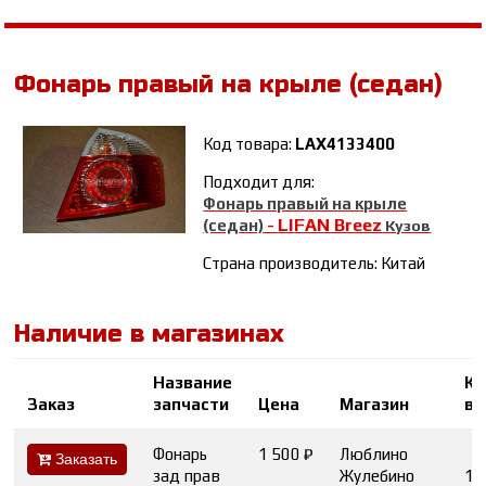
Фонарь правый на крыле (седан)
Код товара:
LAX4133400
Подходит для:
Фонарь правый на крыле
LIFAN Breez
(седан)
-
Кузов
Страна производитель: Китай
Наличие в магазинах
Название
Ко
Заказ
запчасти
Цена
Магазин
во
Фонарь
1 500 ₽
Люблино
Заказать
зад прав
Жулебино
1