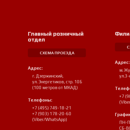
Главный розничный
Фили
отдел
С
СХЕМА ПРОЕЗДА
Адрес:
Адрес:
м. Ж
г. Дзержинский
,
ул.3-
ул. Энергетиков, стр. 10Б
(100 метров от МКАД)
Телеф
+7 (
Телефоны:
(Vib
+7 (495) 749-18-21
+7 (903) 178-20-60
График
(Viber/WhatsApp)
ПН-ПТ
СБ-ВС