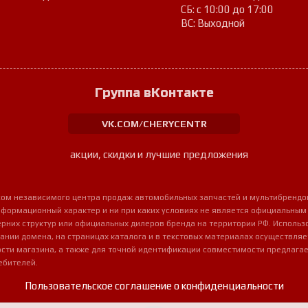
СБ: с 10:00 до 17:00
ВС: Выходной
Группа вКонтакте
VK.COM/CHERYCENTR
акции, скидки и лучшие предложения
урсом независимого центра продаж автомобильных запчастей и мультибрендо
нформационный характер и ни при каких условиях не является официальным
очерних структур или официальных дилеров бренда на территории РФ. Использ
ании домена, на страницах каталога и в текстовых материалах осуществля
сти магазина, а также для точной идентификации совместимости предлагае
ебителей.
Пользовательское соглашение о конфиденциальности