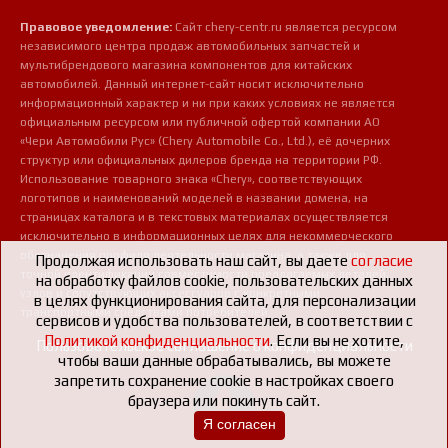
Правовое уведомление:
Сайт chery-centr.ru является ресурсом
независимого центра продаж автомобильных запчастей и
мультибрендового магазина компонентов для китайских
автомобилей. Данный интернет-сайт носит исключительно
информационный характер и ни при каких условиях не является
официальным ресурсом или публичной офертой компании АО
«Чери Автомобили Рус» (Chery Automobile Co., Ltd.), её дочерних
структур или официальных дилеров бренда на территории РФ.
Использование товарного знака «Chery», соответствующих
логотипов и наименований моделей в названии домена, на
страницах каталога и в текстовых материалах осуществляется
исключительно в информационных целях для некоммерческого
обозначения профиля деятельности магазина, а также для
Продолжая использовать наш сайт, вы даете
согласие
точной идентификации совместимости предлагаемых деталей,
на обработку файлов cookie, пользовательских данных
узлов и сопутствующих аксессуаров с конкретными
в целях функционирования сайта, для персонализации
транспортными средствами потребителей.
сервисов и удобства пользователей, в соответствии с
Политикой конфиденциальности
. Если вы не хотите,
Пользовательское соглашение о конфиденциальности
чтобы ваши данные обрабатывались, вы можете
запретить сохранение cookie в настройках своего
браузера или покинуть сайт.
Я согласен