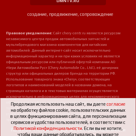
DMNTV.RU
создание, продвижение, сопровождение
Правовое уведомление:
Сайт chery-centr.ru является ресурсом
независимого центра продаж автомобильных запчастей и
мультибрендового магазина компонентов для китайских
автомобилей. Данный интернет-сайт носит исключительно
информационный характер и ни при каких условиях не является
официальным ресурсом или публичной офертой компании АО
«Чери Автомобили Рус» (Chery Automobile Co., Ltd.), её дочерних
структур или официальных дилеров бренда на территории РФ.
Использование товарного знака «Chery», соответствующих
логотипов и наименований моделей в названии домена, на
страницах каталога и в текстовых материалах осуществляется
исключительно в информационных целях для некоммерческого
обозначения профиля деятельности магазина, а также для
Продолжая использовать наш сайт, вы даете
согласие
точной идентификации совместимости предлагаемых деталей,
на обработку файлов cookie, пользовательских данных
узлов и сопутствующих аксессуаров с конкретными
в целях функционирования сайта, для персонализации
транспортными средствами потребителей.
сервисов и удобства пользователей, в соответствии с
Политикой конфиденциальности
. Если вы не хотите,
Пользовательское соглашение о конфиденциальности
чтобы ваши данные обрабатывались, вы можете