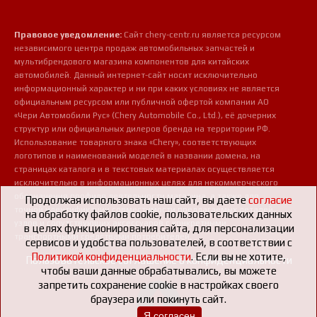
Правовое уведомление:
Сайт chery-centr.ru является ресурсом
независимого центра продаж автомобильных запчастей и
мультибрендового магазина компонентов для китайских
автомобилей. Данный интернет-сайт носит исключительно
информационный характер и ни при каких условиях не является
официальным ресурсом или публичной офертой компании АО
«Чери Автомобили Рус» (Chery Automobile Co., Ltd.), её дочерних
структур или официальных дилеров бренда на территории РФ.
Использование товарного знака «Chery», соответствующих
логотипов и наименований моделей в названии домена, на
страницах каталога и в текстовых материалах осуществляется
исключительно в информационных целях для некоммерческого
обозначения профиля деятельности магазина, а также для
Продолжая использовать наш сайт, вы даете
согласие
точной идентификации совместимости предлагаемых деталей,
на обработку файлов cookie, пользовательских данных
узлов и сопутствующих аксессуаров с конкретными
в целях функционирования сайта, для персонализации
транспортными средствами потребителей.
сервисов и удобства пользователей, в соответствии с
Политикой конфиденциальности
. Если вы не хотите,
Пользовательское соглашение о конфиденциальности
чтобы ваши данные обрабатывались, вы можете
запретить сохранение cookie в настройках своего
браузера или покинуть сайт.
Я согласен