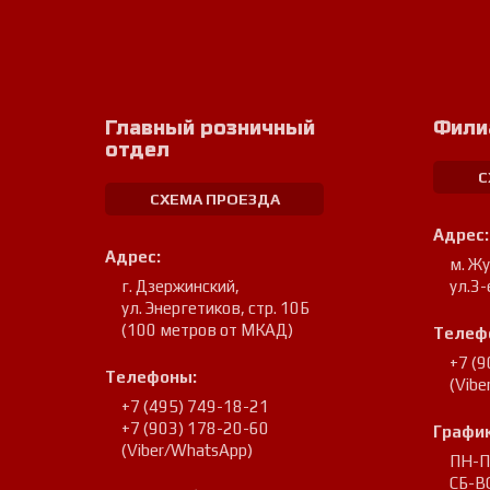
Главный розничный
Фили
отдел
С
СХЕМА ПРОЕЗДА
Адрес:
Адрес:
м. Ж
г. Дзержинский
,
ул.3-
ул. Энергетиков, стр. 10Б
(100 метров от МКАД)
Телеф
+7 (
Телефоны:
(Vib
+7 (495) 749-18-21
+7 (903) 178-20-60
График
(Viber/WhatsApp)
ПН-ПТ
СБ-ВС