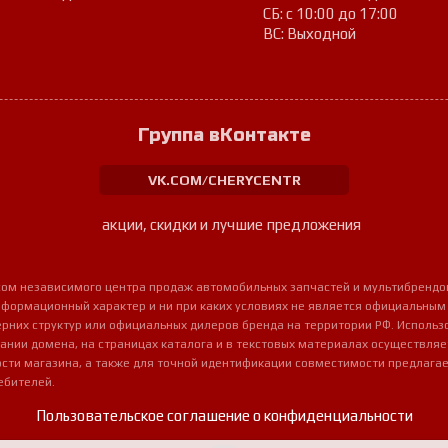
СБ: с 10:00 до 17:00
ВС: Выходной
Группа вКонтакте
VK.COM/CHERYCENTR
акции, скидки и лучшие предложения
урсом независимого центра продаж автомобильных запчастей и мультибрендо
нформационный характер и ни при каких условиях не является официальным
очерних структур или официальных дилеров бренда на территории РФ. Использ
ании домена, на страницах каталога и в текстовых материалах осуществля
сти магазина, а также для точной идентификации совместимости предлагае
ебителей.
Пользовательское соглашение о конфиденциальности