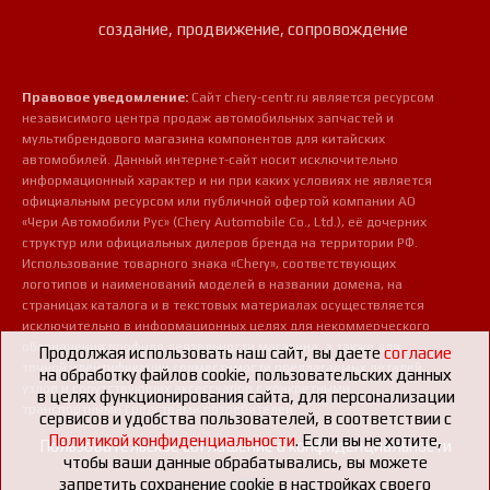
создание, продвижение, сопровождение
Правовое уведомление:
Сайт chery-centr.ru является ресурсом
независимого центра продаж автомобильных запчастей и
мультибрендового магазина компонентов для китайских
автомобилей. Данный интернет-сайт носит исключительно
информационный характер и ни при каких условиях не является
официальным ресурсом или публичной офертой компании АО
«Чери Автомобили Рус» (Chery Automobile Co., Ltd.), её дочерних
структур или официальных дилеров бренда на территории РФ.
Использование товарного знака «Chery», соответствующих
логотипов и наименований моделей в названии домена, на
страницах каталога и в текстовых материалах осуществляется
исключительно в информационных целях для некоммерческого
обозначения профиля деятельности магазина, а также для
Продолжая использовать наш сайт, вы даете
согласие
точной идентификации совместимости предлагаемых деталей,
на обработку файлов cookie, пользовательских данных
узлов и сопутствующих аксессуаров с конкретными
в целях функционирования сайта, для персонализации
транспортными средствами потребителей.
сервисов и удобства пользователей, в соответствии с
Политикой конфиденциальности
. Если вы не хотите,
Пользовательское соглашение о конфиденциальности
чтобы ваши данные обрабатывались, вы можете
запретить сохранение cookie в настройках своего