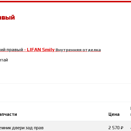
авый
LIFAN Smily
ий правый
-
Внутренняя отделка
итай
апчасти
Цена
мник двери зад прав
2 570 ₽