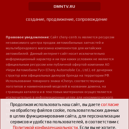
DMNTV.RU
создание, продвижение, сопровождение
Правовое уведомление:
Сайт chery-centr.ru является ресурсом
независимого центра продаж автомобильных запчастей и
мультибрендового магазина компонентов для китайских
автомобилей. Данный интернет-сайт носит исключительно
информационный характер и ни при каких условиях не является
официальным ресурсом или публичной офертой компании АО
«Чери Автомобили Рус» (Chery Automobile Co., Ltd.), её дочерних
структур или официальных дилеров бренда на территории РФ.
Использование товарного знака «Chery», соответствующих
логотипов и наименований моделей в названии домена, на
страницах каталога и в текстовых материалах осуществляется
исключительно в информационных целях для некоммерческого
обозначения профиля деятельности магазина, а также для
Продолжая использовать наш сайт, вы даете
согласие
точной идентификации совместимости предлагаемых деталей,
на обработку файлов cookie, пользовательских данных
узлов и сопутствующих аксессуаров с конкретными
в целях функционирования сайта, для персонализации
транспортными средствами потребителей.
сервисов и удобства пользователей, в соответствии с
Политикой конфиденциальности
. Если вы не хотите,
Пользовательское соглашение о конфиденциальности