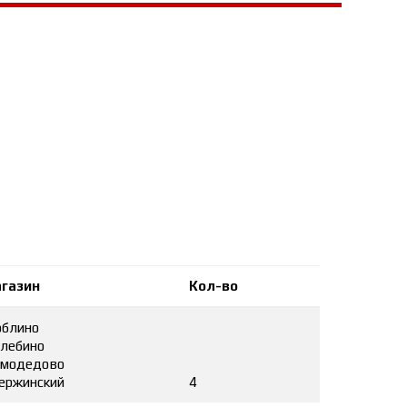
газин
Кол-во
блино
лебино
модедово
ержинский
4