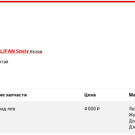
LIFAN Smily
-
Кузов
итай
ие запчасти
Цена
Ма
зад лев
4 000 ₽
Лю
Жу
До
Дз