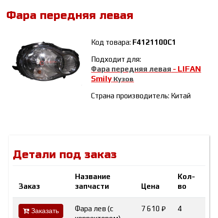
Фара передняя левая
Код товара:
F4121100C1
Подходит для:
LIFAN
Фара передняя левая
-
Smily
Кузов
Страна производитель: Китай
Детали под заказ
Название
Кол-
Заказ
запчасти
Цена
во
Ма
Фара лев (с
7 610 ₽
4
LI
Заказать