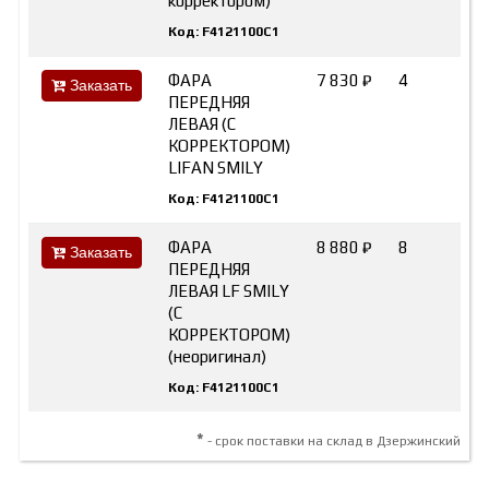
корректором)
Код: F4121100C1
ФАРА
7 830 ₽
4
LI
Заказать
ПЕРЕДНЯЯ
ЛЕВАЯ (С
КОРРЕКТОРОМ)
LIFAN SMILY
Код: F4121100C1
ФАРА
8 880 ₽
8
Lif
Заказать
ПЕРЕДНЯЯ
ЛЕВАЯ LF SMILY
(С
КОРРЕКТОРОМ)
(неоригинал)
Код: F4121100C1
*
- срок поставки на склад в Дзержинский