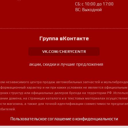
СБ: с 10:00 до 17:00
ВС: Выходной
Группа вКонтакте
VK.COM/CHERYCENTR
акции, скидки и лучшие предложения
урсом независимого центра продаж автомобильных запчастей и мультибрендо
нформационный характер и ни при каких условиях не является официальным
очерних структур или официальных дилеров бренда на территории РФ. Использ
ании домена, на страницах каталога и в текстовых материалах осуществля
сти магазина, а также для точной идентификации совместимости предлагае
ебителей.
Пользовательское соглашение о конфиденциальности