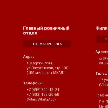
Главный розничный
Фили
отдел
С
СХЕМА ПРОЕЗДА
Адрес:
Адрес:
м. Ж
г. Дзержинский
,
ул.3-
ул. Энергетиков, стр. 10Б
(100 метров от МКАД)
Телеф
+7 (
Телефоны:
(Vib
+7 (495) 749-18-21
+7 (903) 178-20-60
График
(Viber/WhatsApp)
ПН-ПТ
СБ-ВС