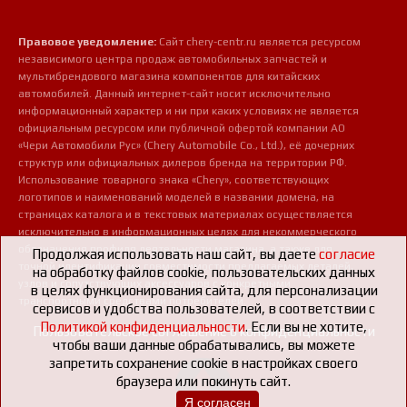
Правовое уведомление:
Сайт chery-centr.ru является ресурсом
независимого центра продаж автомобильных запчастей и
мультибрендового магазина компонентов для китайских
автомобилей. Данный интернет-сайт носит исключительно
информационный характер и ни при каких условиях не является
официальным ресурсом или публичной офертой компании АО
«Чери Автомобили Рус» (Chery Automobile Co., Ltd.), её дочерних
структур или официальных дилеров бренда на территории РФ.
Использование товарного знака «Chery», соответствующих
логотипов и наименований моделей в названии домена, на
страницах каталога и в текстовых материалах осуществляется
исключительно в информационных целях для некоммерческого
обозначения профиля деятельности магазина, а также для
Продолжая использовать наш сайт, вы даете
согласие
точной идентификации совместимости предлагаемых деталей,
на обработку файлов cookie, пользовательских данных
узлов и сопутствующих аксессуаров с конкретными
в целях функционирования сайта, для персонализации
транспортными средствами потребителей.
сервисов и удобства пользователей, в соответствии с
Политикой конфиденциальности
. Если вы не хотите,
Пользовательское соглашение о конфиденциальности
чтобы ваши данные обрабатывались, вы можете
запретить сохранение cookie в настройках своего
браузера или покинуть сайт.
Я согласен