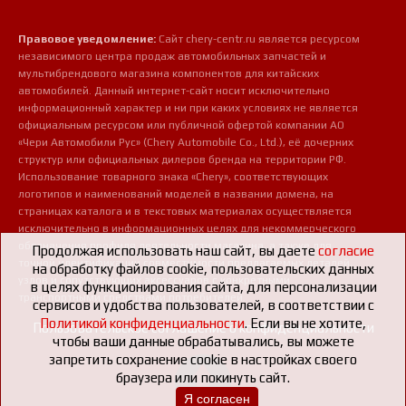
Правовое уведомление:
Сайт chery-centr.ru является ресурсом
независимого центра продаж автомобильных запчастей и
мультибрендового магазина компонентов для китайских
автомобилей. Данный интернет-сайт носит исключительно
информационный характер и ни при каких условиях не является
официальным ресурсом или публичной офертой компании АО
«Чери Автомобили Рус» (Chery Automobile Co., Ltd.), её дочерних
структур или официальных дилеров бренда на территории РФ.
Использование товарного знака «Chery», соответствующих
логотипов и наименований моделей в названии домена, на
страницах каталога и в текстовых материалах осуществляется
исключительно в информационных целях для некоммерческого
обозначения профиля деятельности магазина, а также для
Продолжая использовать наш сайт, вы даете
согласие
точной идентификации совместимости предлагаемых деталей,
на обработку файлов cookie, пользовательских данных
узлов и сопутствующих аксессуаров с конкретными
в целях функционирования сайта, для персонализации
транспортными средствами потребителей.
сервисов и удобства пользователей, в соответствии с
Политикой конфиденциальности
. Если вы не хотите,
Пользовательское соглашение о конфиденциальности
чтобы ваши данные обрабатывались, вы можете
запретить сохранение cookie в настройках своего
браузера или покинуть сайт.
Я согласен