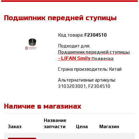
Подшипник передней ступицы
Код товара:
F2304510
Подходит для:
Подшипник передней ступицы
LIFAN Smily
-
Подвеска
Страна производитель: Китай
Альтернативные артикулы:
3103203001, F2304510
Наличие в магазинах
Название
К
Заказ
запчасти
Цена
Магазин
в