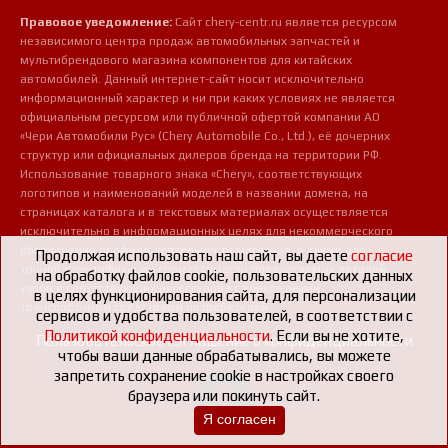
Правовое уведомление:
Сайт chery-centr.ru является ресурсом
независимого центра продаж автомобильных запчастей и
мультибрендового магазина компонентов для китайских
автомобилей. Данный интернет-сайт носит исключительно
информационный характер и ни при каких условиях не является
официальным ресурсом или публичной офертой компании АО
«Чери Автомобили Рус» (Chery Automobile Co., Ltd.), её дочерних
структур или официальных дилеров бренда на территории РФ.
Использование товарного знака «Chery», соответствующих
логотипов и наименований моделей в названии домена, на
страницах каталога и в текстовых материалах осуществляется
исключительно в информационных целях для некоммерческого
обозначения профиля деятельности магазина, а также для
Продолжая использовать наш сайт, вы даете
согласие
точной идентификации совместимости предлагаемых деталей,
на обработку файлов cookie, пользовательских данных
узлов и сопутствующих аксессуаров с конкретными
в целях функционирования сайта, для персонализации
транспортными средствами потребителей.
сервисов и удобства пользователей, в соответствии с
Политикой конфиденциальности
. Если вы не хотите,
Пользовательское соглашение о конфиденциальности
чтобы ваши данные обрабатывались, вы можете
запретить сохранение cookie в настройках своего
браузера или покинуть сайт.
Я согласен