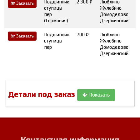
Подшипник
2 300 ₽
Люблино
Заказать
ступицы
Жулебино
2
пер
Домодедово
2
(Германия)
Дзержинский
2
Подшипник
700 ₽
Люблино
2
Заказать
ступицы
Жулебино
6
пер
Домодедово
1
Дзержинский
5
Детали под заказ
Показать