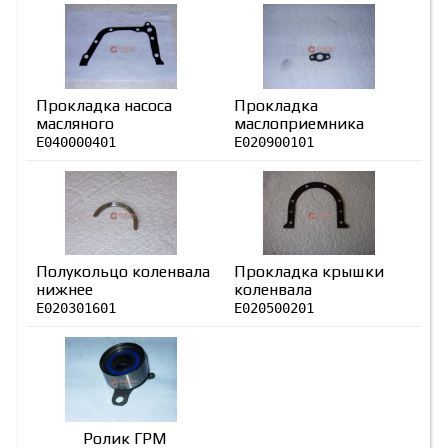
Прокладка насоса
Прокладка
масляного
маслоприемника
E040000401
E020900101
Полукольцо коленвала
Прокладка крышки
нижнее
коленвала
E020301601
E020500201
Ролик ГРМ