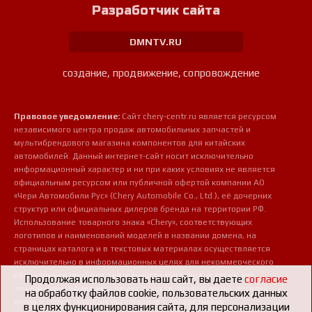
Разработчик сайта
DMNTV.RU
создание, продвижение, сопровождение
Правовое уведомление:
Сайт chery-centr.ru является ресурсом
независимого центра продаж автомобильных запчастей и
мультибрендового магазина компонентов для китайских
автомобилей. Данный интернет-сайт носит исключительно
информационный характер и ни при каких условиях не является
официальным ресурсом или публичной офертой компании АО
«Чери Автомобили Рус» (Chery Automobile Co., Ltd.), её дочерних
структур или официальных дилеров бренда на территории РФ.
Использование товарного знака «Chery», соответствующих
логотипов и наименований моделей в названии домена, на
страницах каталога и в текстовых материалах осуществляется
исключительно в информационных целях для некоммерческого
обозначения профиля деятельности магазина, а также для
Продолжая использовать наш сайт, вы даете
согласие
точной идентификации совместимости предлагаемых деталей,
на обработку файлов cookie, пользовательских данных
узлов и сопутствующих аксессуаров с конкретными
в целях функционирования сайта, для персонализации