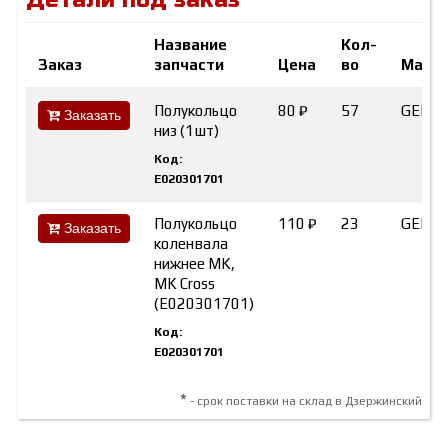
Детали под заказ
Название
Кол-
Заказ
запчасти
Цена
во
Марк
Полукольцо
80 ₽
57
GEELY
Заказать
низ (1шт)
Код:
E020301701
Полукольцо
110 ₽
23
GEELY
Заказать
коленвала
нижнее MK,
MK Cross
(E020301701)
Код:
E020301701
*
- срок поставки на склад в Дзержинский