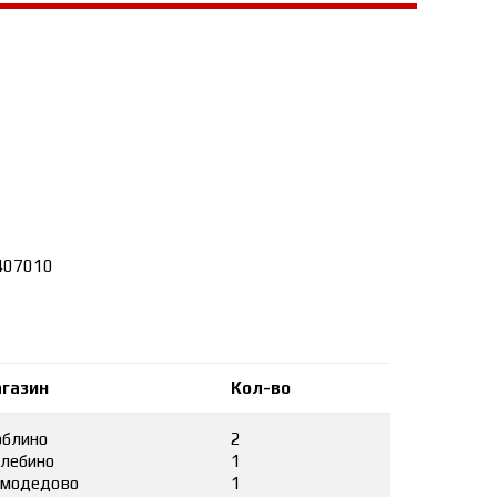
407010
газин
Кол-во
блино
2
лебино
1
модедово
1