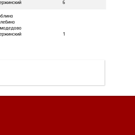
ержинский
6
блино
лебино
модедово
ержинский
1