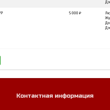
Дз
УР
5 000 ₽
Лю
Жу
До
Дз
Контактная информация