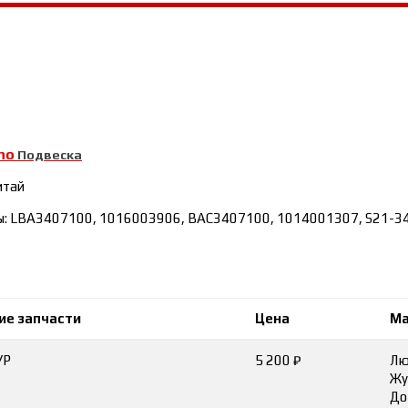
no
Подвеска
итай
ы: LBA3407100, 1016003906, BAC3407100, 1014001307, S21-3
ие запчасти
Цена
Ма
УР
5 200 ₽
Лю
Жу
До