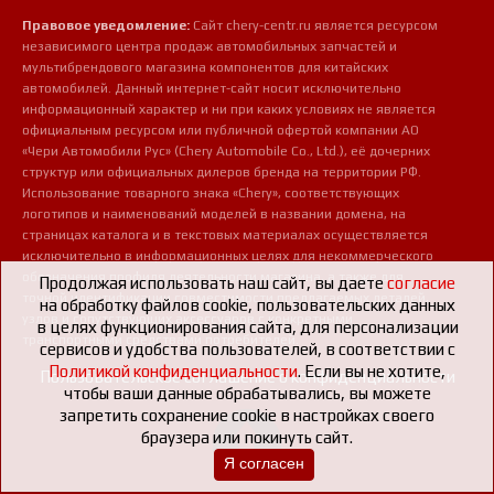
Правовое уведомление:
Сайт chery-centr.ru является ресурсом
независимого центра продаж автомобильных запчастей и
мультибрендового магазина компонентов для китайских
автомобилей. Данный интернет-сайт носит исключительно
информационный характер и ни при каких условиях не является
официальным ресурсом или публичной офертой компании АО
«Чери Автомобили Рус» (Chery Automobile Co., Ltd.), её дочерних
структур или официальных дилеров бренда на территории РФ.
Использование товарного знака «Chery», соответствующих
логотипов и наименований моделей в названии домена, на
страницах каталога и в текстовых материалах осуществляется
исключительно в информационных целях для некоммерческого
обозначения профиля деятельности магазина, а также для
Продолжая использовать наш сайт, вы даете
согласие
точной идентификации совместимости предлагаемых деталей,
на обработку файлов cookie, пользовательских данных
узлов и сопутствующих аксессуаров с конкретными
в целях функционирования сайта, для персонализации
транспортными средствами потребителей.
сервисов и удобства пользователей, в соответствии с
Политикой конфиденциальности
. Если вы не хотите,
Пользовательское соглашение о конфиденциальности
чтобы ваши данные обрабатывались, вы можете
запретить сохранение cookie в настройках своего
браузера или покинуть сайт.
Я согласен