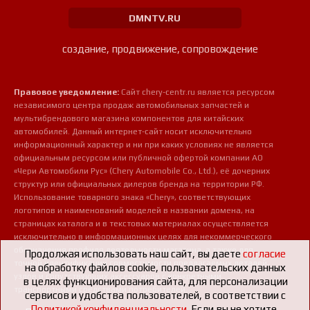
DMNTV.RU
создание, продвижение, сопровождение
Правовое уведомление:
Сайт chery-centr.ru является ресурсом
независимого центра продаж автомобильных запчастей и
мультибрендового магазина компонентов для китайских
автомобилей. Данный интернет-сайт носит исключительно
информационный характер и ни при каких условиях не является
официальным ресурсом или публичной офертой компании АО
«Чери Автомобили Рус» (Chery Automobile Co., Ltd.), её дочерних
структур или официальных дилеров бренда на территории РФ.
Использование товарного знака «Chery», соответствующих
логотипов и наименований моделей в названии домена, на
страницах каталога и в текстовых материалах осуществляется
исключительно в информационных целях для некоммерческого
обозначения профиля деятельности магазина, а также для
Продолжая использовать наш сайт, вы даете
согласие
точной идентификации совместимости предлагаемых деталей,
на обработку файлов cookie, пользовательских данных
узлов и сопутствующих аксессуаров с конкретными
в целях функционирования сайта, для персонализации
транспортными средствами потребителей.
сервисов и удобства пользователей, в соответствии с
Политикой конфиденциальности
. Если вы не хотите,