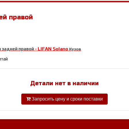
ей правой
LIFAN Solano
 задней правой
-
Кузов
итай
Детали нет в наличии
Запросить цену и сроки поставки