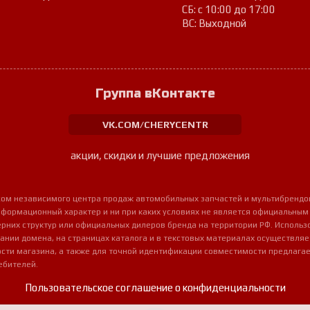
СБ: с 10:00 до 17:00
ВС: Выходной
Группа вКонтакте
VK.COM/CHERYCENTR
акции, скидки и лучшие предложения
урсом независимого центра продаж автомобильных запчастей и мультибрендо
нформационный характер и ни при каких условиях не является официальным
очерних структур или официальных дилеров бренда на территории РФ. Использ
ании домена, на страницах каталога и в текстовых материалах осуществля
сти магазина, а также для точной идентификации совместимости предлагае
ебителей.
Пользовательское соглашение о конфиденциальности