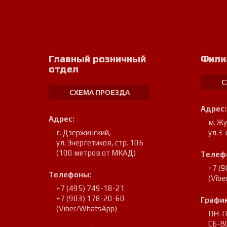
Главный розничный
Фили
отдел
С
СХЕМА ПРОЕЗДА
Адрес:
Адрес:
м. Ж
г. Дзержинский
,
ул.3-
ул. Энергетиков, стр. 10Б
(100 метров от МКАД)
Телеф
+7 (
Телефоны:
(Vib
+7 (495) 749-18-21
+7 (903) 178-20-60
График
(Viber/WhatsApp)
ПН-ПТ
СБ-ВС