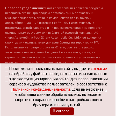
Правовое уведомление:
Сайт chery-centr.ru является ресурсом
независимого центра продаж автомобильных запчастей и
мультибрендового магазина компонентов для китайских
автомобилей. Данный интернет-сайт носит исключительно
информационный характер и ни при каких условиях не является
официальным ресурсом или публичной офертой компании АО
«Чери Автомобили Рус» (Chery Automobile Co., Ltd.), её дочерних
структур или официальных дилеров бренда на территории РФ.
Использование товарного знака «Chery», соответствующих
логотипов и наименований моделей в названии домена, на
страницах каталога и в текстовых материалах осуществляется
исключительно в информационных целях для некоммерческого
обозначения профиля деятельности магазина, а также для
Продолжая использовать наш сайт, вы даете
согласие
точной идентификации совместимости предлагаемых деталей,
на обработку файлов cookie, пользовательских данных
узлов и сопутствующих аксессуаров с конкретными
в целях функционирования сайта, для персонализации
транспортными средствами потребителей.
сервисов и удобства пользователей, в соответствии с
Политикой конфиденциальности
. Если вы не хотите,
Пользовательское соглашение о конфиденциальности
чтобы ваши данные обрабатывались, вы можете
запретить сохранение cookie в настройках своего
браузера или покинуть сайт.
Я согласен