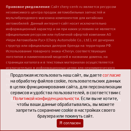
Правовое уведомление:
Сайт chery-centr.ru является ресурсом
независимого центра продаж автомобильных запчастей и
мультибрендового магазина компонентов для китайских
автомобилей. Данный интернет-сайт носит исключительно
информационный характер и ни при каких условиях не является
официальным ресурсом или публичной офертой компании АО
«Чери Автомобили Рус» (Chery Automobile Co., Ltd.), её дочерних
структур или официальных дилеров бренда на территории РФ.
Использование товарного знака «Chery», соответствующих
логотипов и наименований моделей в названии домена, на
страницах каталога и в текстовых материалах осуществляется
исключительно в информационных целях для некоммерческого
обозначения профиля деятельности магазина, а также для
Продолжая использовать наш сайт, вы даете
согласие
точной идентификации совместимости предлагаемых деталей,
на обработку файлов cookie, пользовательских данных
узлов и сопутствующих аксессуаров с конкретными
в целях функционирования сайта, для персонализации
транспортными средствами потребителей.
сервисов и удобства пользователей, в соответствии с
Политикой конфиденциальности
. Если вы не хотите,
Пользовательское соглашение о конфиденциальности
чтобы ваши данные обрабатывались, вы можете
запретить сохранение cookie в настройках своего
браузера или покинуть сайт.
Я согласен