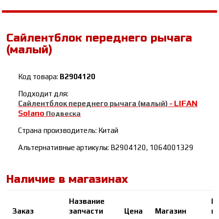
Сайлентблок переднего рычага
(малый)
Код товара:
B2904120
Подходит для:
LIFAN
Сайлентблок переднего рычага (малый)
-
Solano
Подвеска
Страна производитель: Китай
Альтернативные артикулы: B2904120, 1064001329
Наличие в магазинах
Название
К
Заказ
запчасти
Цена
Магазин
в