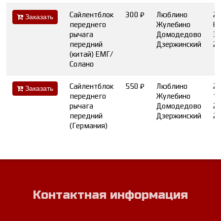
Сайлентблок
300 ₽
Люблино
2
Заказать
переднего
Жулебино
6
рычага
Домодедово
3
передний
Дзержинский
2
(китай) ЕМГ/
Солано
Сайлентблок
550 ₽
Люблино
2
Заказать
переднего
Жулебино
1
рычага
Домодедово
2
передний
Дзержинский
2
(Германия)
Контактная информация