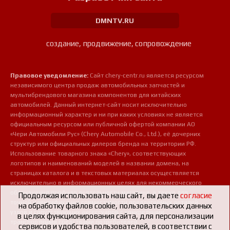
DMNTV.RU
создание, продвижение, сопровождение
Правовое уведомление:
Сайт chery-centr.ru является ресурсом
независимого центра продаж автомобильных запчастей и
мультибрендового магазина компонентов для китайских
автомобилей. Данный интернет-сайт носит исключительно
информационный характер и ни при каких условиях не является
официальным ресурсом или публичной офертой компании АО
«Чери Автомобили Рус» (Chery Automobile Co., Ltd.), её дочерних
структур или официальных дилеров бренда на территории РФ.
Использование товарного знака «Chery», соответствующих
логотипов и наименований моделей в названии домена, на
страницах каталога и в текстовых материалах осуществляется
исключительно в информационных целях для некоммерческого
обозначения профиля деятельности магазина, а также для
Продолжая использовать наш сайт, вы даете
согласие
точной идентификации совместимости предлагаемых деталей,
на обработку файлов cookie, пользовательских данных
узлов и сопутствующих аксессуаров с конкретными
в целях функционирования сайта, для персонализации
транспортными средствами потребителей.
сервисов и удобства пользователей, в соответствии с