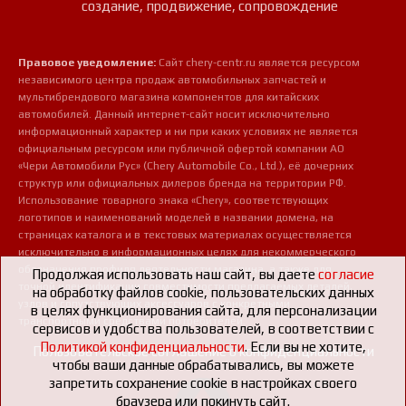
создание, продвижение, сопровождение
Правовое уведомление:
Сайт chery-centr.ru является ресурсом
независимого центра продаж автомобильных запчастей и
мультибрендового магазина компонентов для китайских
автомобилей. Данный интернет-сайт носит исключительно
информационный характер и ни при каких условиях не является
официальным ресурсом или публичной офертой компании АО
«Чери Автомобили Рус» (Chery Automobile Co., Ltd.), её дочерних
структур или официальных дилеров бренда на территории РФ.
Использование товарного знака «Chery», соответствующих
логотипов и наименований моделей в названии домена, на
страницах каталога и в текстовых материалах осуществляется
исключительно в информационных целях для некоммерческого
обозначения профиля деятельности магазина, а также для
Продолжая использовать наш сайт, вы даете
согласие
точной идентификации совместимости предлагаемых деталей,
на обработку файлов cookie, пользовательских данных
узлов и сопутствующих аксессуаров с конкретными
в целях функционирования сайта, для персонализации
транспортными средствами потребителей.
сервисов и удобства пользователей, в соответствии с
Политикой конфиденциальности
. Если вы не хотите,
Пользовательское соглашение о конфиденциальности
чтобы ваши данные обрабатывались, вы можете
запретить сохранение cookie в настройках своего
браузера или покинуть сайт.