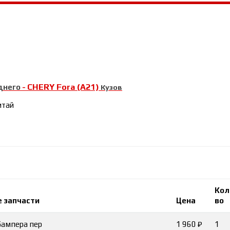
CHERY Fora (A21)
днего
-
Кузов
итай
Кол
 запчасти
Цена
во
бампера пер
1 960 ₽
1