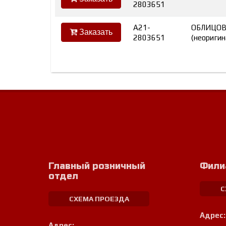
2803651
A21-
ОБЛИЦОВ
Заказать
2803651
(неоригин
Главный розничный
Фили
отдел
С
СХЕМА ПРОЕЗДА
Адрес:
Адрес: