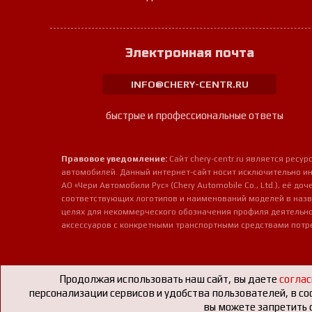
Электронная почта
INFO@CHERY-CENTR.RU
быстрые и профессиональные ответы
Правовое уведомление:
Сайт chery-centr.ru является рес
автомобилей. Данный интернет-сайт носит исключительно и
АО «Чери Автомобили Рус» (Chery Automobile Co., Ltd.), её д
соответствующих логотипов и наименований моделей в назв
целях для некоммерческого обозначения профиля деятельно
аксессуаров с конкретными транспортными средствами потр
Продолжая использовать наш сайт, вы даете
соглас
персонализации сервисов и удобства пользователей, в со
вы можете запретить с