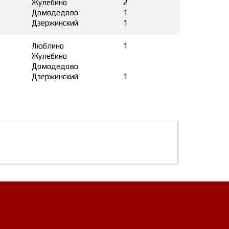
Жулебино
2
Домодедово
1
Дзержинский
1
Люблино
1
Жулебино
Домодедово
Дзержинский
1