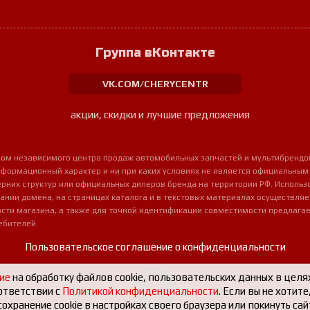
Группа вКонтакте
VK.COM/CHERYCENTR
акции, скидки и лучшие предложения
урсом независимого центра продаж автомобильных запчастей и мультибрендо
нформационный характер и ни при каких условиях не является официальным
очерних структур или официальных дилеров бренда на территории РФ. Использ
ании домена, на страницах каталога и в текстовых материалах осуществля
сти магазина, а также для точной идентификации совместимости предлагае
ебителей.
Пользовательское соглашение о конфиденциальности
ие
на обработку файлов cookie, пользовательских данных в целя
ответствии с
Политикой конфиденциальности
. Если вы не хотит
охранение cookie в настройках своего браузера или покинуть сай