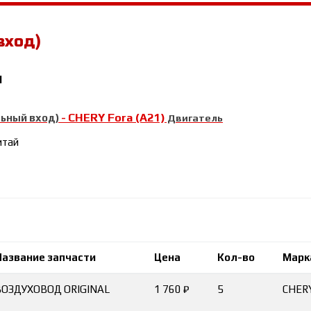
вход)
1
CHERY Fora (A21)
льный вход)
-
Двигатель
итай
Название запчасти
Цена
Кол-во
Марк
ВОЗДУХОВОД ORIGINAL
1 760 ₽
5
CHER