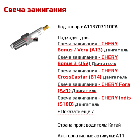
Свеча зажигания
Код товара:
A113707110CA
Подходит для:
CHERY
Свеча зажигания
-
Bonus / Very (A13)
Двигатель
CHERY
Свеча зажигания
-
Bonus 3 (J52)
Двигатель
CHERY
Свеча зажигания
-
CrossEastar (B14)
Двигатель
CHERY Fora
Свеча зажигания
-
(A21)
Двигатель
CHERY Indis
Свеча зажигания
-
(S18D)
Двигатель
+ Показать ещё 7
Страна производитель: Китай
Альтернативные артикулы: A11-