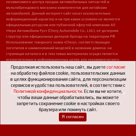
независимого центра продаж автомобильных запчастей и
мультибрендового магазина компонентов для китайских
автомобилей. Данный интернет-сайт носит исключительно
информационный характер и ни при каких условиях не является
официальным ресурсом или публичной офертой компании АО
«Чери Автомобили Рус» (Chery Automobile Co., Ltd.), её дочерних
структур или официальных дилеров бренда на территории РФ.
Использование товарного знака «Chery», соответствующих
логотипов и наименований моделей в названии домена, на
страницах каталога и в текстовых материалах осуществляется
исключительно в информационных целях для некоммерческого
обозначения профиля деятельности магазина, а также для
Продолжая использовать наш сайт, вы даете
согласие
точной идентификации совместимости предлагаемых деталей,
на обработку файлов cookie, пользовательских данных
узлов и сопутствующих аксессуаров с конкретными
в целях функционирования сайта, для персонализации
транспортными средствами потребителей.
сервисов и удобства пользователей, в соответствии с
Политикой конфиденциальности
. Если вы не хотите,
Пользовательское соглашение о конфиденциальности
чтобы ваши данные обрабатывались, вы можете
запретить сохранение cookie в настройках своего
браузера или покинуть сайт.
Я согласен