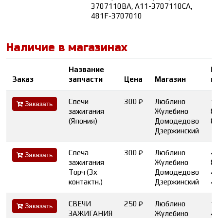
3707110BA, A11-3707110CA,
481F-3707010
Наличие в магазинах
Название
К
Заказ
запчасти
Цена
Магазин
в
Свечи
300 ₽
Люблино
1
Заказать
зажигания
Жулебино
8
(Япония)
Домодедово
8
Дзержинский
Свеча
300 ₽
Люблино
4
Заказать
зажигания
Жулебино
8
Торч (3х
Домодедово
4
контактн.)
Дзержинский
4
СВЕЧИ
250 ₽
Люблино
1
Заказать
ЗАЖИГАНИЯ
Жулебино
4