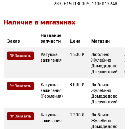
283, E150130005, 1106013248
Наличие в магазинах
Название
К
Заказ
запчасти
Цена
Магазин
в
Катушка
1 500 ₽
Люблино
2
Заказать
зажигания
Жулебино
3
Домодедово
2
Дзержинский
6
Катушка
3 000 ₽
Люблино
1
Заказать
зажигания
Жулебино
1
(Германия)
Домодедово
1
Дзержинский
Катушка
1 300 ₽
Люблино
Заказать
зажигания
Жулебино
1
Домодедово
1