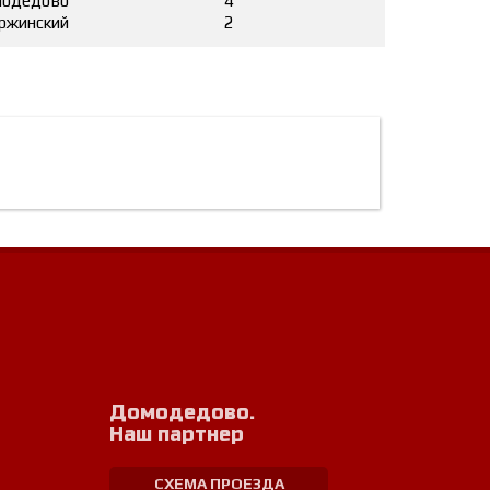
одедово
4
ржинский
2
Домодедово.
Наш партнер
СХЕМА ПРОЕЗДА