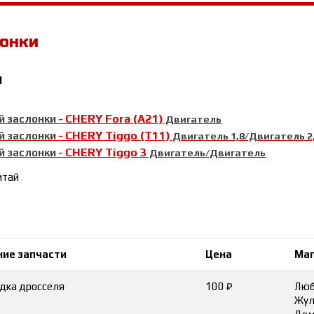
лонки
1
CHERY Fora (A21)
й заслонки
-
Двигатель
CHERY Tiggo (T11)
й заслонки
-
Двигатель 1,8/Двигатель 2,
CHERY Tiggo 3
й заслонки
-
Двигатель/Двигатель
итай
ние запчасти
Цена
Маг
дка дросселя
100 ₽
Люб
Жул