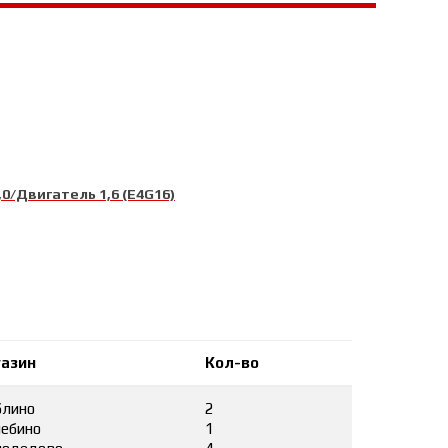
0/Двигатель 1,6 (E4G16)
азин
Кол-во
лино
2
ебино
1