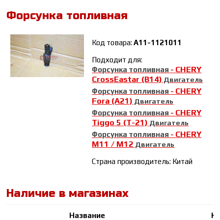
Форсунка топливная
Код товара:
A11-1121011
Подходит для:
CHERY
Форсунка топливная
-
CrossEastar (B14)
Двигатель
CHERY
Форсунка топливная
-
Fora (A21)
Двигатель
CHERY
Форсунка топливная
-
Tiggo 5 (T-21)
Двигатель
CHERY
Форсунка топливная
-
М11 / М12
Двигатель
Страна производитель: Китай
Наличие в магазинах
Название
К