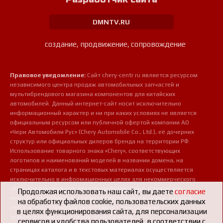
DMNTV.RU
создание, продвижение, сопровождение
Правовое уведомление:
Сайт chery-centr.ru является ресурсом
независимого центра продаж автомобильных запчастей и
мультибрендового магазина компонентов для китайских
автомобилей. Данный интернет-сайт носит исключительно
информационный характер и ни при каких условиях не является
официальным ресурсом или публичной офертой компании АО
«Чери Автомобили Рус» (Chery Automobile Co., Ltd.), её дочерних
структур или официальных дилеров бренда на территории РФ.
Использование товарного знака «Chery», соответствующих
логотипов и наименований моделей в названии домена, на
страницах каталога и в текстовых материалах осуществляется
исключительно в информационных целях для некоммерческого
обозначения профиля деятельности магазина, а также для
Продолжая использовать наш сайт, вы даете
согласие
точной идентификации совместимости предлагаемых деталей,
на обработку файлов cookie, пользовательских данных
узлов и сопутствующих аксессуаров с конкретными
в целях функционирования сайта, для персонализации
транспортными средствами потребителей.
сервисов и удобства пользователей, в соответствии с