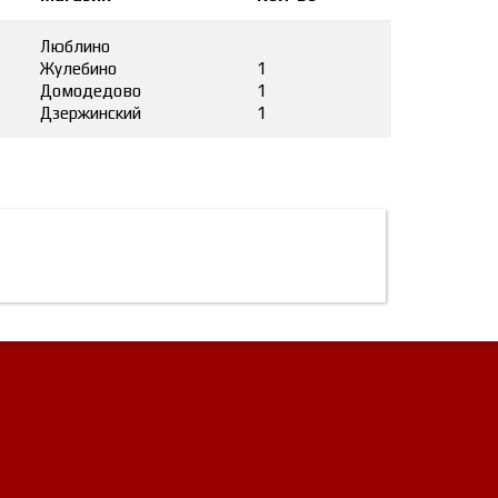
Люблино
Жулебино
1
Домодедово
1
Дзержинский
1