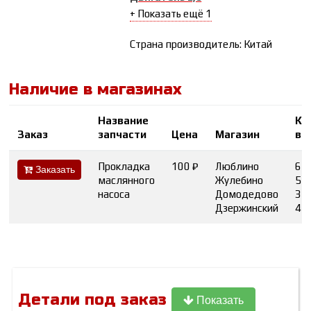
+ Показать ещё 1
Страна производитель: Китай
Наличие в магазинах
Название
Ко
Заказ
запчасти
Цена
Магазин
во
Прокладка
100 ₽
Люблино
6
Заказать
маслянного
Жулебино
5
насоса
Домодедово
3
Дзержинский
4
Детали под заказ
Показать