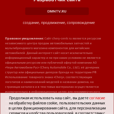
DMNTV.RU
создание, продвижение, сопровождение
Правовое уведомление:
Сайт chery-centr.ru является ресурсом
независимого центра продаж автомобильных запчастей и
мультибрендового магазина компонентов для китайских
автомобилей. Данный интернет-сайт носит исключительно
информационный характер и ни при каких условиях не является
официальным ресурсом или публичной офертой компании АО
«Чери Автомобили Рус» (Chery Automobile Co., Ltd.), её дочерних
структур или официальных дилеров бренда на территории РФ.
Использование товарного знака «Chery», соответствующих
логотипов и наименований моделей в названии домена, на
страницах каталога и в текстовых материалах осуществляется
исключительно в информационных целях для некоммерческого
обозначения профиля деятельности магазина, а также для
Продолжая использовать наш сайт, вы даете
согласие
точной идентификации совместимости предлагаемых деталей,
на обработку файлов cookie, пользовательских данных
узлов и сопутствующих аксессуаров с конкретными
в целях функционирования сайта, для персонализации
транспортными средствами потребителей.
сервисов и удобства пользователей, в соответствии с