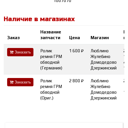
1007070
Наличие в магазинах
Название
К
Заказ
запчасти
Цена
Магазин
в
Ролик
1 600 ₽
Люблино
2
Заказать
ремня ГРМ
Жулебино
1
обводной
Домодедово
4
(Германия)
Дзержинский
1
Ролик
2 800 ₽
Люблино
2
Заказать
ремня ГРМ
Жулебино
обводной
Домодедово
1
(Ориг.)
Дзержинский