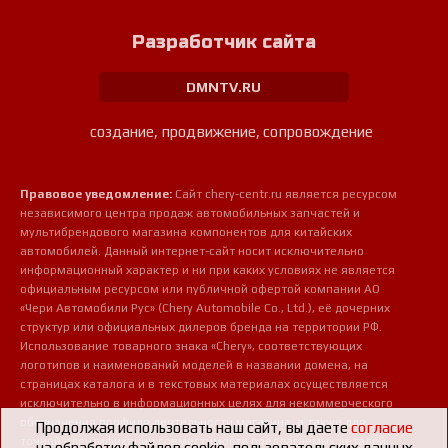
Разработчик сайта
DMNTV.RU
создание, продвижение, сопровождение
Правовое уведомление:
Сайт chery-centr.ru является ресурсом
независимого центра продаж автомобильных запчастей и
мультибрендового магазина компонентов для китайских
автомобилей. Данный интернет-сайт носит исключительно
информационный характер и ни при каких условиях не является
официальным ресурсом или публичной офертой компании АО
«Чери Автомобили Рус» (Chery Automobile Co., Ltd.), её дочерних
структур или официальных дилеров бренда на территории РФ.
Использование товарного знака «Chery», соответствующих
логотипов и наименований моделей в названии домена, на
страницах каталога и в текстовых материалах осуществляется
исключительно в информационных целях для некоммерческого
обозначения профиля деятельности магазина, а также для
Продолжая использовать наш сайт, вы даете
согласие
точной идентификации совместимости предлагаемых деталей,
на обработку файлов cookie, пользовательских данных