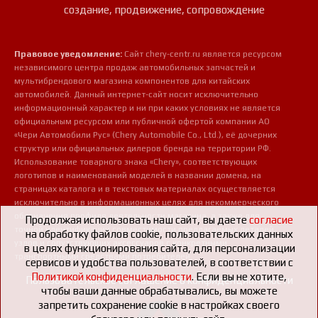
создание, продвижение, сопровождение
Правовое уведомление:
Сайт chery-centr.ru является ресурсом
независимого центра продаж автомобильных запчастей и
мультибрендового магазина компонентов для китайских
автомобилей. Данный интернет-сайт носит исключительно
информационный характер и ни при каких условиях не является
официальным ресурсом или публичной офертой компании АО
«Чери Автомобили Рус» (Chery Automobile Co., Ltd.), её дочерних
структур или официальных дилеров бренда на территории РФ.
Использование товарного знака «Chery», соответствующих
логотипов и наименований моделей в названии домена, на
страницах каталога и в текстовых материалах осуществляется
исключительно в информационных целях для некоммерческого
обозначения профиля деятельности магазина, а также для
Продолжая использовать наш сайт, вы даете
согласие
точной идентификации совместимости предлагаемых деталей,
на обработку файлов cookie, пользовательских данных
узлов и сопутствующих аксессуаров с конкретными
в целях функционирования сайта, для персонализации
транспортными средствами потребителей.
сервисов и удобства пользователей, в соответствии с
Политикой конфиденциальности
. Если вы не хотите,
Пользовательское соглашение о конфиденциальности
чтобы ваши данные обрабатывались, вы можете
запретить сохранение cookie в настройках своего