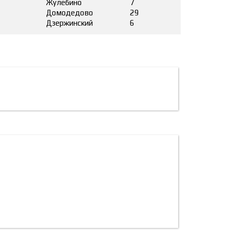
Жулебино
7
Домодедово
29
Дзержинский
6