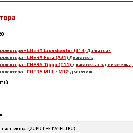
тора
28
CHERY CrossEastar (B14)
коллектора
-
Двигатель
CHERY Fora (A21)
коллектора
-
Двигатель
CHERY Tiggo (T11)
коллектора
-
Двигатель 1,8/Двигатель 2,
CHERY М11 / М12
коллектора
-
Двигатель
итай
и
го коллектора (ХОРОШЕЕ КАЧЕСТВО)