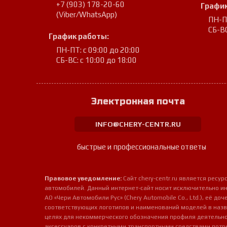
+7 (903) 178-20-60
График
(Viber/WhatsApp)
ПН-ПТ
СБ-ВС
График работы:
ПН-ПТ: с 09:00 до 20:00
СБ-ВС: с 10:00 до 18:00
Электронная почта
INFO@CHERY-CENTR.RU
быстрые и профессиональные ответы
Правовое уведомление:
Сайт chery-centr.ru является рес
автомобилей. Данный интернет-сайт носит исключительно и
АО «Чери Автомобили Рус» (Chery Automobile Co., Ltd.), её д
соответствующих логотипов и наименований моделей в назв
целях для некоммерческого обозначения профиля деятельно
аксессуаров с конкретными транспортными средствами потр