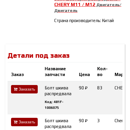
CHERY М11 / М12
Двигатель/
Двигатель
Страна производитель: Китай
Детали под заказ
Название
Кол-
Заказ
запчасти
Цена
во
Марка
Болт шкива
90 ₽
83
CHERY
Заказать
распредвала
Код: 481F-
1006075
Болт шкива
90 ₽
3
Chery
Заказать
распредвала