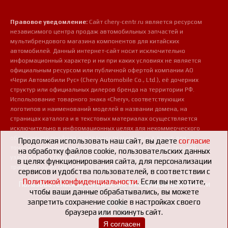
Правовое уведомление:
Сайт chery-centr.ru является ресурсом
независимого центра продаж автомобильных запчастей и
мультибрендового магазина компонентов для китайских
автомобилей. Данный интернет-сайт носит исключительно
информационный характер и ни при каких условиях не является
официальным ресурсом или публичной офертой компании АО
«Чери Автомобили Рус» (Chery Automobile Co., Ltd.), её дочерних
структур или официальных дилеров бренда на территории РФ.
Использование товарного знака «Chery», соответствующих
логотипов и наименований моделей в названии домена, на
страницах каталога и в текстовых материалах осуществляется
исключительно в информационных целях для некоммерческого
обозначения профиля деятельности магазина, а также для
Продолжая использовать наш сайт, вы даете
согласие
точной идентификации совместимости предлагаемых деталей,
на обработку файлов cookie, пользовательских данных
узлов и сопутствующих аксессуаров с конкретными
в целях функционирования сайта, для персонализации
транспортными средствами потребителей.
сервисов и удобства пользователей, в соответствии с
Политикой конфиденциальности
. Если вы не хотите,
Пользовательское соглашение о конфиденциальности
чтобы ваши данные обрабатывались, вы можете
запретить сохранение cookie в настройках своего
браузера или покинуть сайт.
Я согласен